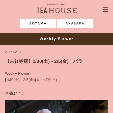
AOYAMA・FLOWER・MARKE
CONCEPT
AOYAMA
AKASAKA
NEWS & EVENT
Weekly Flower
MENU
2016.02.04
SPACE RENTAL
【吉祥寺店】1/30(土)～2/5(金) バラ
GALLERY
Weekly Flower
[1/30(土)～2/5(金)] のご紹介です。
FAQ
今週は“バラ
RECRUIT
Instagram