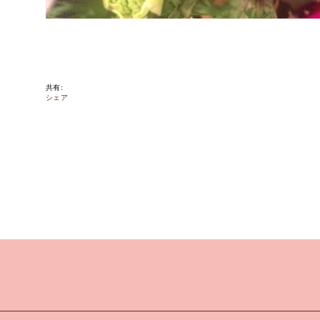
共有:
シェア