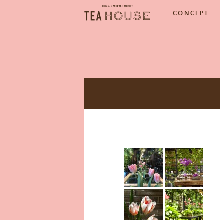
AOYAMA・FLOWER・MARKE
CONCEPT