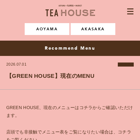
AOYAMA・FLOWER・MARKE
CONCEPT
AOYAMA
AKASAKA
NEWS & EVENT
Recommend Menu
MENU
2026.07.01
AOYAMA
SPACE RENTAL
【GREEN HOUSE】現在のMENU
GALLERY
FAQ
GREEN HOUSE、現在のメニューはコチラからご確認いただけ
ます。
RECRUIT
店頭でも非接触でメニュー表をご覧になりたい場合は、コチラ
Instagram
をご覧ください。