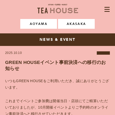
AOYAMA・FLOWER・MARKE
CONCEPT
AOYAMA
AKASAKA
NEWS & EVENT
NEWS & EVENT
MENU
2025.10.10
AOYAMA
SPACE RENTAL
GREEN HOUSEイベント事前決済への移行のお
知らせ
GALLERY
いつもGREEN HOUSEをご利用いただき、誠にありがとうござ
FAQ
います。
RECRUIT
これまでイベントご参加費は開催当日・店頭にてご精算いただ
いておりましたが、10月開催イベントよりご予約時のオンライ
Instagram
ン事前決済へと移行させていただきます。