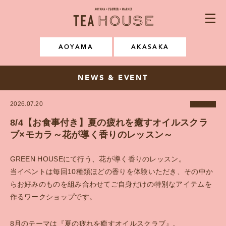
AOYAMA・FLOWER・MARKE
CONCEPT
AOYAMA
AKASAKA
NEWS & EVENT
NEWS & EVENT
MENU
2026.07.20
AOYAMA
SPACE RENTAL
8/4【お食事付き】夏の疲れを癒すオイルスクラ
ブ×モカラ～花が導く香りのレッスン～
GALLERY
GREEN HOUSEにて行う、花が導く香りのレッスン。
FAQ
当イベントは毎回10種類ほどの香りを体験いただき、その中か
らお好みのものを組み合わせてご自身だけの特別なアイテムを
RECRUIT
作るワークショップです。
Instagram
8月のテーマは『夏の疲れを癒すオイルスクラブ』。