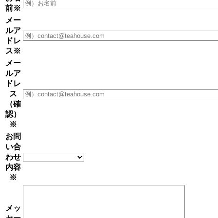
前
※
メー
ルア
ドレ
ス
※
メー
ルア
ドレ
ス
（確
認）
※
お問
い合
わせ
内容
※
メッ